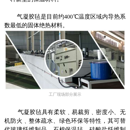
气凝胶毡是目前约400℃温度区域内导热系
数最低的固体绝热材料。
工厂现场部分展示
气凝胶毡具有柔软﹑易裁剪﹑密度小、无
机防火﹑整体疏水、绿色环保等特性，其可替
代玻璃纤维制品、石棉保温毡、硅酸盐纤维制