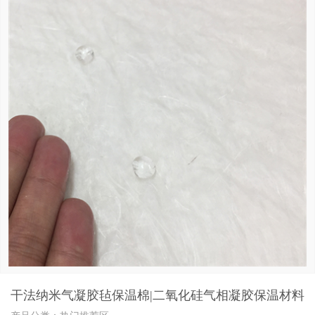
干法纳米气凝胶毡保温棉|二氧化硅气相凝胶保温材料