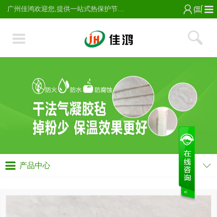
广州佳鸿欢迎您,提供一站式热保护节能服务;主营气凝胶毡,玻璃纸保温棉,VIP真空绝热板及芯材,高硅氧针刺毡,无烟烤毡,玻璃纤维针刺保温隔热棉毡,电话13728224337。
产品中心