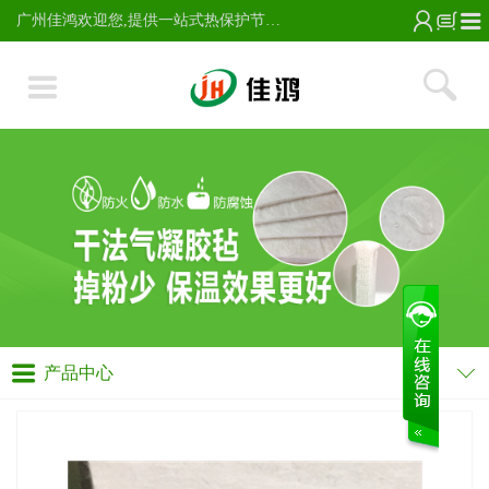
广州佳鸿欢迎您,提供一站式热保护节能服务;主营气凝胶毡,玻璃纸保温棉,VIP真空绝热板及芯材,高硅氧针刺毡,无烟烤毡,玻璃纤维针刺保温隔热棉毡,电话13728224337。
产品中心