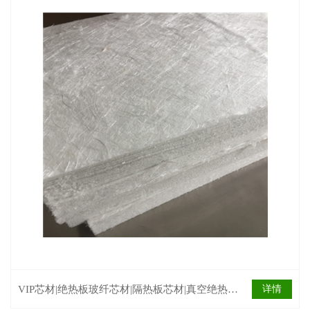
VIP芯材|绝热板玻纤芯材|隔热板芯材|真空绝热板
详情