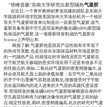
"登峰造极"东南大学研究出新型隔热
气凝胶
在近日,一个青年教师郝梦龙组建的团队是东南大
学能源和环境学院跟美国加州大学洛杉矶另一个校区
等关于气凝胶研发单位制造出一款新型气凝胶,该气
凝胶具备有着中空孔面层架构的氮化硼(hBN)新型隔
热保温的气凝胶,这一项最新研发制成的气凝胶在
Science上声明公布.
根据了解,气凝胶他是因其产品性能有非常低下
的热传导系数,也是目前在全国保温材料市场是新型
的一代隔热产品.但就现在的市场情况而言气凝胶在
对于航空航天极端的恶劣环境应用下还是有很多不足
的性能点的.例如:二氧化硅气凝胶的密度稍微偏大,这
样会使其航天器上面的承载加重：在空气中二氧化硅
的齐宁中石墨烯气容易造成氧化,很难接受对于宇航
员在返回舱内的进入进来的大气层的高摄氏度温度
等.而现研发的氮化硼(hBN)气凝胶能够根据自身的中
空孔面层结构有力的解决像传统的气凝胶之前的缺
点:稳定性较差,易碎,密度稍微偏高.此次的研究对气凝