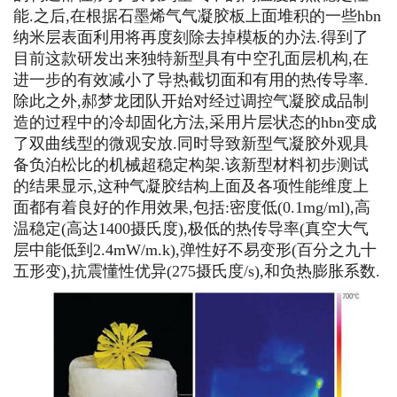
能.之后,在根据石墨烯气气凝胶板上面堆积的一些hbn
纳米层表面利用将再度刻除去掉模板的办法.得到了
目前这款研发出来独特新型具有中空孔面层机构,在
进一步的有效减小了导热截切面和有用的热传导率.
除此之外,郝梦龙团队开始对经过调控气凝胶成品制
造的过程中的冷却固化方法,采用片层状态的hbn变成
了双曲线型的微观安放.同时导致新型气凝胶外观具
备负泊松比的机械超稳定构架.该新型材料初步测试
的结果显示,这种气凝胶结构上面及各项性能维度上
面都有着良好的作用效果,包括:密度低(0.1mg/ml),高
温稳定(高达1400摄氏度),极低的热传导率(真空大气
层中能低到2.4mW/m.k),弹性好不易变形(百分之九十
五形变),抗震懂性优异(275摄氏度/s),和负热膨胀系数.