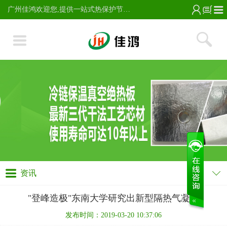
广州佳鸿欢迎您,提供一站式热保护节能服务;主营气凝胶毡,玻璃纸保温棉,VIP真空绝热板及芯材,高硅氧针刺毡,无烟烤毡,玻璃纤维针刺保温隔热棉毡,电话13728224337。
资讯
"登峰造极"东南大学研究出新型隔热气凝胶
发布时间：2019-03-20 10:37:06